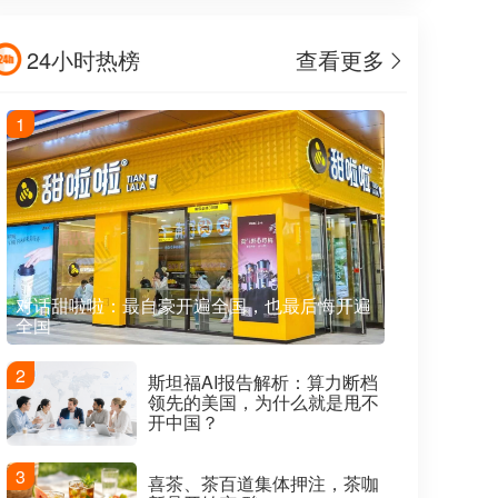
24小时热榜
查看更多
1
对话甜啦啦：最自豪开遍全国，也最后悔开遍
全国
2
斯坦福AI报告解析：算力断档
领先的美国，为什么就是甩不
开中国？
3
喜茶、茶百道集体押注，茶咖