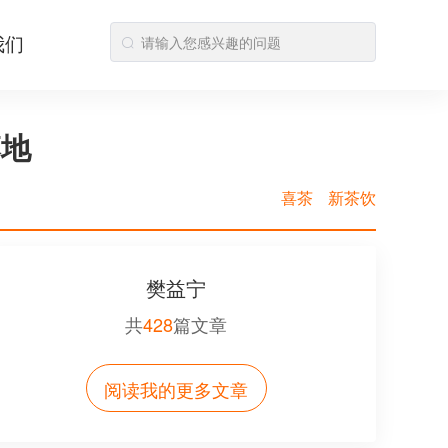
我们
落地
喜茶
新茶饮
樊益宁
共
428
篇文章
阅读我的更多文章