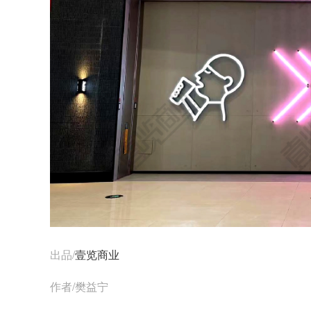
出品/
壹览商业
作者/樊益宁