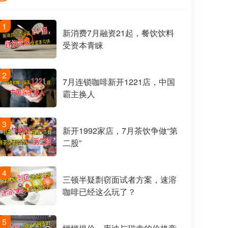
1
新消费7月融资21起，餐饮饮料
受资本青睐
2
7月连锁咖啡新开1221店，中国
霸主换人
3
新开1992家店，7月茶饮争做“第
二股”
4
三顿半疑剽窃面试者方案，速溶
咖啡已经这么玩了？
5