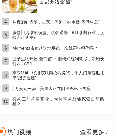
新品开始变“酸”
4
从真酒到酒酿，古茗、库迪正在重做“酒感生意”
蜜雪门店增速横盘、联名退烧，6月茶咖行业月度
5
报告正式发布
6
Momenta市值超过地平线，余凯还坐得住吗？
巨子生物开还“微商债”：旧模式红利耗尽，新增长
7
何以为继？
京东MALL张旭获联商心服务奖，千人门店客服托
8
举“服务温度”
9
2万美元一套，美国人正在阿里巴巴上买房
喜茶工艺首店开业，为何喜茶总能探索出新路
10
径？
热门视频
查看更多