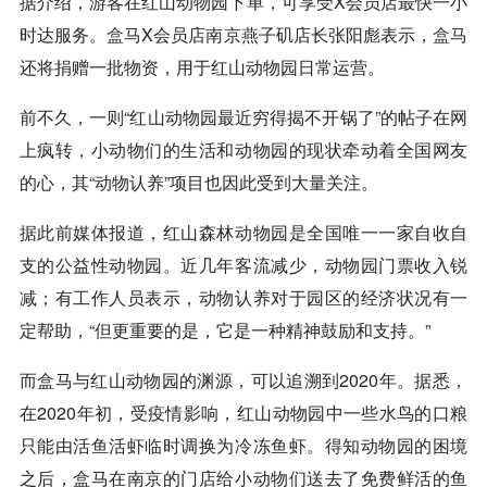
据介绍，游客在红山动物园下单，可享受X会员店最快一小
时达服务。
盒马
X会员店南京燕子矶店长张阳彪表示，
盒马
还将捐赠一批物资，用于红山动物园日常运营。
前不久，一则“红山动物园最近穷得揭不开锅了”的帖子在网
上疯转，小动物们的生活和动物园的现状牵动着全国网友
的心，其“动物认养”项目也因此受到大量关注。
据此前媒体报道，红山森林动物园是全国唯一一家自收自
支的公益性动物园。近几年客流减少，动物园门票收入锐
减；有工作人员表示，动物认养对于园区的经济状况有一
定帮助，“但更重要的是，它是一种精神鼓励和支持。”
而盒马与红山动物园的渊源，可以追溯到2020年。据悉，
在2020年初，受疫情影响，红山动物园中一些水鸟的口粮
只能由活鱼活虾临时调换为冷冻鱼虾。得知动物园的困境
之后，盒马在南京的门店给小动物们送去了免费鲜活的鱼