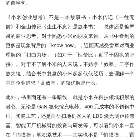
的前半句。
《小米创业思考》不是一本故事书（小米传记《一往无
前》和金山传记《生生不息》是故事书），总体还是偏严
肃的商业思考。对于熟悉小米的朋友来说，从书中看到的
更多是现象背后的「know how」，近距离感受雷军对商业
理解的「扭曲力场」（如对于「性价比」近乎于固执的坚
持）。对于不了解小米的人来说，不妨拿「效率」二字作
放大镜，结合书中复盘的小米起起伏伏经历，去理解一个
中国企业追求「高效率」的较优解是什么。
此外，书里面还有一条暗线，就是小米在科技领域积累的
耐心。无论是 GaN 氮化镓充电器、400 元成本的不锈钢中
框、陶瓷工艺，还是自研扫地机器人的 LDS 激光测距传感
器、智能工厂机械臂的投资与研发等，可以看到小米一直
在「悄摸摸」地积累技术——其实也不是「悄摸摸」，雷