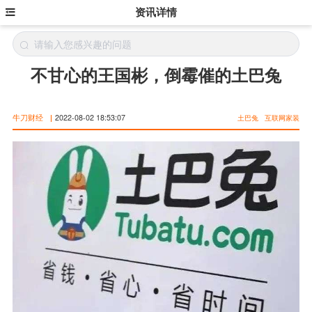
资讯详情
不甘心的王国彬，倒霉催的土巴兔
牛刀财经
|
2022-08-02 18:53:07
土巴兔
互联网家装