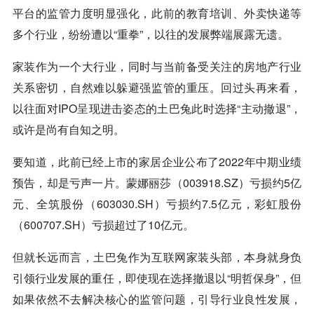
平台的监管力度明显强化，此前的教育培训、外卖快递等
多个行业，纷纷遭以“重拳”，以往的发展弊端展露无遗。
家装作为一个大行业，同时与当前备受关注的房地产行业
关系密切，自然难以躲避强监管的重压。回过头再来看，
以往面对IPO呈现进击姿态的土巴兔此时选择“主动撤退”，
或许是尚有自知之明。
要知道，此前已经上市的家居企业公布了2022年中期业绩
预告，却是亏声一片。蒙娜丽莎（003918.SZ）亏损约5亿
元、全筑股份（603030.SH）亏损约7.5亿元，彩虹股份
（600707.SH）亏损超过了10亿元。
但就长远而言，土巴兔作为互联网家装头部，本身就身负
引领行业发展的重任，即使现在选择撤退以“明哲保身”，但
如果依然不去解决核心的监管问题，引导行业良性发展，