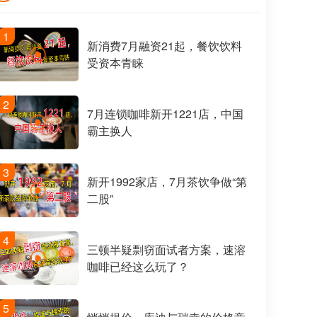
1
新消费7月融资21起，餐饮饮料
受资本青睐
2
7月连锁咖啡新开1221店，中国
霸主换人
3
新开1992家店，7月茶饮争做“第
二股”
4
三顿半疑剽窃面试者方案，速溶
咖啡已经这么玩了？
5