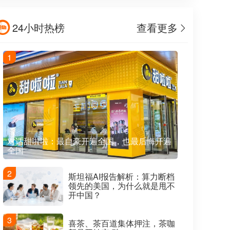
24小时热榜
查看更多
1
对话甜啦啦：最自豪开遍全国，也最后悔开遍
全国
2
斯坦福AI报告解析：算力断档
领先的美国，为什么就是甩不
开中国？
3
喜茶、茶百道集体押注，茶咖