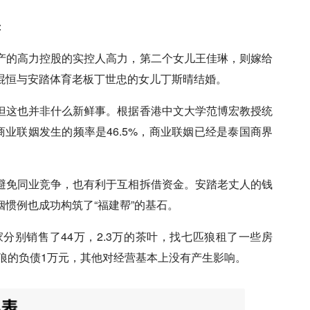
：
产的高力控股的实控人高力，第二个女儿王佳琳，则嫁给
焜恒与安踏体育老板丁世忠的女儿丁斯晴结婚。
但这也并非什么新鲜事。根据香港中文大学范博宏教授统
商业联姻发生的频率是46.5%，商业联姻已经是泰国商界
避免同业竞争，也有利于互相拆借资金。安踏老丈人的钱
惯例也成功构筑了“福建帮”的基石。
分别销售了44万，2.3万的茶叶，找七匹狼租了一些房
七匹狼的负债1万元，其他对经营基本上没有产生影响。