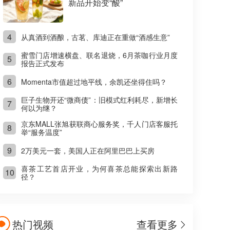
新品开始变“酸”
4
从真酒到酒酿，古茗、库迪正在重做“酒感生意”
蜜雪门店增速横盘、联名退烧，6月茶咖行业月度
5
报告正式发布
6
Momenta市值超过地平线，余凯还坐得住吗？
巨子生物开还“微商债”：旧模式红利耗尽，新增长
7
何以为继？
京东MALL张旭获联商心服务奖，千人门店客服托
8
举“服务温度”
9
2万美元一套，美国人正在阿里巴巴上买房
喜茶工艺首店开业，为何喜茶总能探索出新路
10
径？
热门视频
查看更多