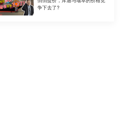
悄悄提价，库迪与瑞幸的价格竞
争下去了?