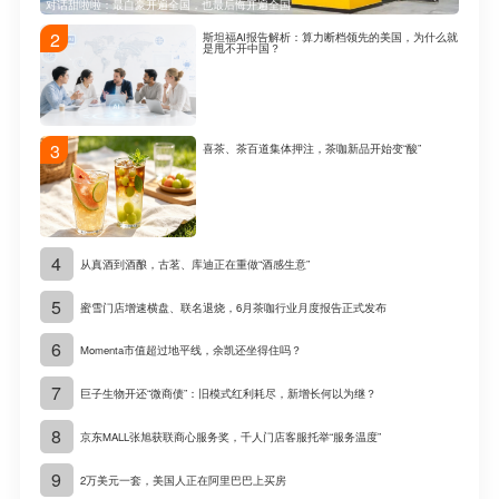
对话甜啦啦：最自豪开遍全国，也最后悔开遍全国
2
斯坦福AI报告解析：算力断档领先的美国，为什么就
是甩不开中国？
3
喜茶、茶百道集体押注，茶咖新品开始变“酸”
4
从真酒到酒酿，古茗、库迪正在重做“酒感生意”
5
蜜雪门店增速横盘、联名退烧，6月茶咖行业月度报告正式发布
6
Momenta市值超过地平线，余凯还坐得住吗？
7
巨子生物开还“微商债”：旧模式红利耗尽，新增长何以为继？
8
京东MALL张旭获联商心服务奖，千人门店客服托举“服务温度”
9
2万美元一套，美国人正在阿里巴巴上买房