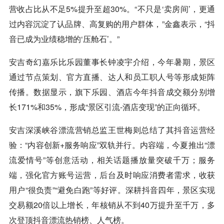
营收占比从不足5%提升至超30%。“不只是‘卖房间’，更通
过内容沉淀了认品牌、高复购的用户群体，”金鑫表示，“抖
音已成为业绩稳增的‘压舱石’。”
安吉奇幻嘉乐比乐园董事长钟凌宇介绍，今年暑期，景区
通过节点策划、官方直播、达人和员工职人号等形成矩阵
传播。数据显示，旗下乐园、酒店今年抖音成交额分别增
长171%和35%，形成“景区引流-酒店变现”的正向循环。
安吉深溪峡谷漂流营销总监王世梅则总结了其抖音运营经
验：“内容创新+服务响应”双轨并行。内容端，今夏推出“漂
流爱情号”等创意活动，相关话题播放量突破千万；服务
端，强化官方账号运营，后台及时响应消费者需求，收获
用户“很负责”“避免白跑”等好评。深耕抖音四年，景区实现
交易额20倍以上增长，年核销从不到40万提升至千万，多
次登顶抖音漂流热销榜、人气榜。