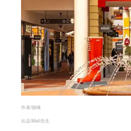
作者/骆峰
出品/Mall先生