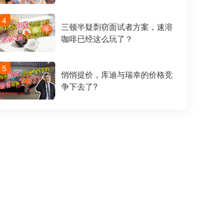
4
三顿半疑剽窃面试者方案，速溶
咖啡已经这么玩了？
5
悄悄提价，库迪与瑞幸的价格竞
争下去了?