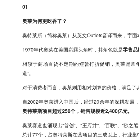
01
奥莱为何更吃香了？
奥特莱斯（简称奥莱）从英文Outlets音译而来，字面
1970年代奥莱在美国崭露头角时，其角色就是
零售品
相较于商场百货不定期的短暂打折促销，奥莱是常
道”。
对于消费者而言，奥莱则用相对划算的价格，满足了
自2002年奥莱进入中国后，经过20余年的深耕发
奥特莱斯项目超过250个，销售规模近2,400亿元。
奥莱赛道也涌现出“首创”、“王府井”、“百联”、“砂之
总计77个，占奥特莱斯在营项目的三成以上，行业集