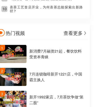
喜茶工艺首店开业，为何喜茶总能探索出新路
10
径？
热门视频
查看更多
1
新消费7月融资21起，餐饮饮料
受资本青睐
2
7月连锁咖啡新开1221店，中国
霸主换人
3
新开1992家店，7月茶饮争做“第
二股”