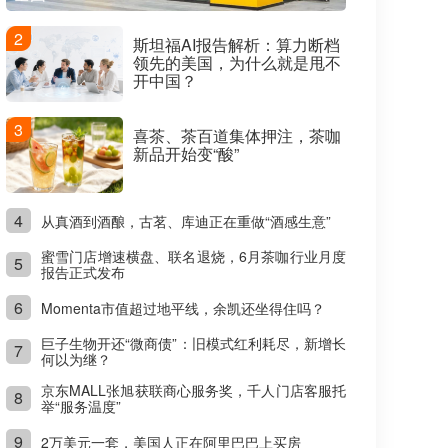
2
斯坦福AI报告解析：算力断档
领先的美国，为什么就是甩不
开中国？
3
喜茶、茶百道集体押注，茶咖
新品开始变“酸”
4
从真酒到酒酿，古茗、库迪正在重做“酒感生意”
蜜雪门店增速横盘、联名退烧，6月茶咖行业月度
5
报告正式发布
6
Momenta市值超过地平线，余凯还坐得住吗？
巨子生物开还“微商债”：旧模式红利耗尽，新增长
7
何以为继？
京东MALL张旭获联商心服务奖，千人门店客服托
8
举“服务温度”
9
2万美元一套，美国人正在阿里巴巴上买房