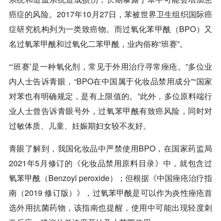
癌症的风险。2017年10月27日，苯被世界卫生组织国际癌
症研究机构列为一类致癌物。而过氧化苯甲酰（BPO）又
名过氧苯甲酰和过氧化二苯甲酰，业内俗称“班赛”。
“‘班赛’是一种氧化剂，常见于外用治疗寻常痤疮。”多位业
内人士告诉青眼，“BPO在中国属于化妆品禁用成分”“国家
对苯也有明确规定，是有上限值的。”此外，多位原料端行
业人士曾告诉青眼号外，过氧苯甲酰有致癌风险，同时对
过敏体质、儿童、妊娠期妇女较不友好。
青眼了解到，我国化妆品中严禁使用BPO，在国家药监局
2021年5月修订的《化妆品禁用原料目录》中，就包含过
氧苯甲酰（Benzoyl peroxide）；但根据《中国痤疮治疗指
南（2019 修订版）》，过氧苯甲酰是可以作为炎性痤疮首
选外用抗菌药物，该指南也提醒，使用中可能出现轻度刺