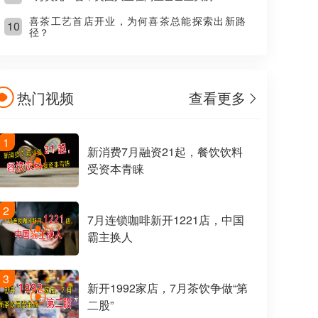
喜茶工艺首店开业，为何喜茶总能探索出新路
10
径？
热门视频
查看更多
1
新消费7月融资21起，餐饮饮料
受资本青睐
2
7月连锁咖啡新开1221店，中国
霸主换人
3
新开1992家店，7月茶饮争做“第
二股”