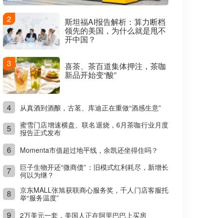
2
斯坦福AI报告解析：算力断档
领先的美国，为什么就是甩不
开中国？
3
喜茶、茶百道集体押注，茶咖
新品开始变“酸”
4
从真酒到酒酿，古茗、库迪正在重做“酒感生意”
蜜雪门店增速横盘、联名退烧，6月茶咖行业月度
5
报告正式发布
6
Momenta市值超过地平线，余凯还坐得住吗？
巨子生物开还“微商债”：旧模式红利耗尽，新增长
7
何以为继？
京东MALL张旭获联商心服务奖，千人门店客服托
8
举“服务温度”
9
2万美元一套，美国人正在阿里巴巴上买房