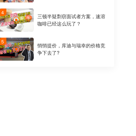
4
三顿半疑剽窃面试者方案，速溶
咖啡已经这么玩了？
5
悄悄提价，库迪与瑞幸的价格竞
争下去了?